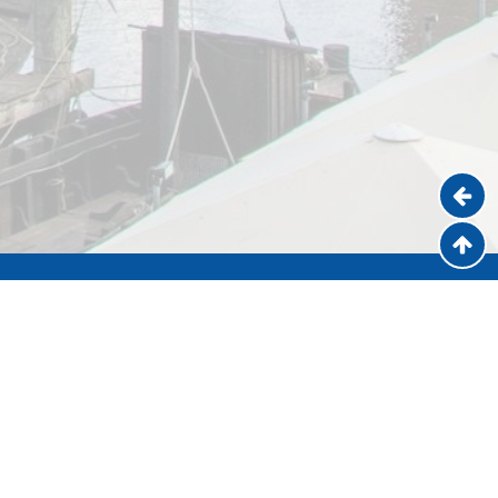
Kontakt
Lübecker Str. 78
21337 Lüneburg
Telefon:
+49 4131 180316
Fax:
+49 4131 180317
Mail:
info@hoc-lueneburg.de