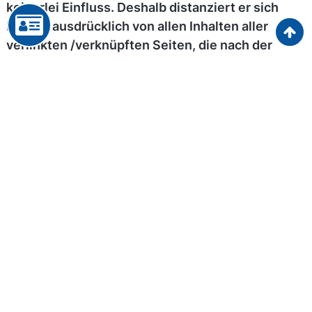
keinerlei Einfluss. Deshalb distanziert er sich
hiermit ausdrücklich von allen Inhalten aller
verlinkten /verknüpften Seiten, die nach der
Linksetzung verändert wurden. Diese
Feststellung gilt für alle innerhalb des eigenen
Internetangebotes gesetzten Links und Verweise
sowie für Fremdeinträge in vom Autor
eingerichteten Gästebüchern, Diskussionsforen,
Linkverzeichnissen, Mailinglisten und in allen
anderen Formen von Datenbanken, auf deren
Inhalt externe Schreibzugriffe möglich sind. Für
illegale, fehlerhafte oder unvollständige Inhalte
und insbesondere für Schäden, die aus der
Nutzung oder Nichtnutzung solcherart
dargebotener Informationen entstehen, haftet
allein der Anbieter der Seite, auf welche
verwiesen wurde, nicht derjenige, der über Links